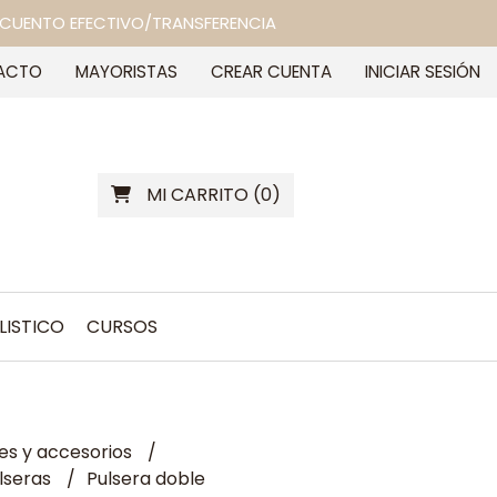
 DESCUENTO EFECTIVO/TRANSFERENCIA
ACTO
MAYORISTAS
CREAR CUENTA
INICIAR SESIÓN
MI CARRITO
(
0
)
LISTICO
CURSOS
les y accesorios
lseras
Pulsera doble