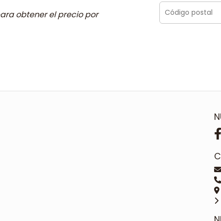
ara obtener el precio por
N
C
N