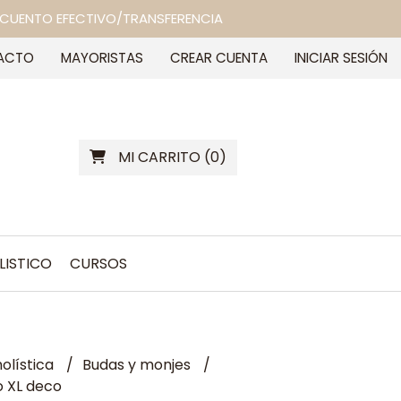
 DESCUENTO EFECTIVO/TRANSFERENCIA
ACTO
MAYORISTAS
CREAR CUENTA
INICIAR SESIÓN
MI CARRITO
(
0
)
LISTICO
CURSOS
olística
Budas y monjes
o XL deco