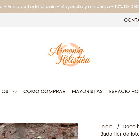
ne - Envíos a todo el país - Mayorista y minorista - 10% DE
CONT
TOS
COMO COMPRAR
MAYORISTAS
ESPACIO HO
Inicio
Deco h
Buda flor de lot