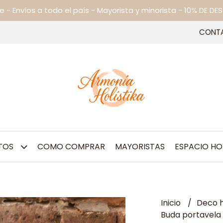
ne - Envíos a todo el país - Mayorista y minorista - 10% DE
CONT
TOS
COMO COMPRAR
MAYORISTAS
ESPACIO HO
Inicio
Deco h
Buda portavela