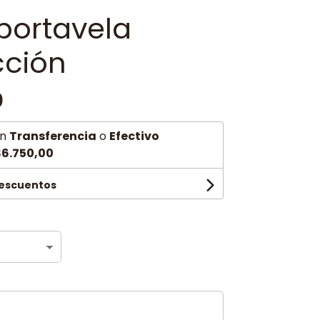
portavela
cción
0
n
Transferencia
o
Efectivo
6.750,00
descuentos