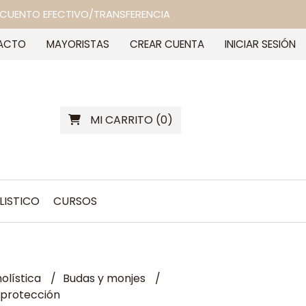
 DESCUENTO EFECTIVO/TRANSFERENCIA
ACTO
MAYORISTAS
CREAR CUENTA
INICIAR SESIÓN
MI CARRITO
(
0
)
LISTICO
CURSOS
olística
Budas y monjes
 protección