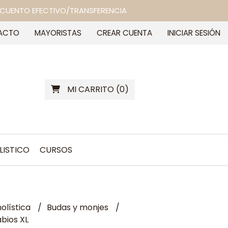
 DESCUENTO EFECTIVO/TRANSFERENCIA
ACTO
MAYORISTAS
CREAR CUENTA
INICIAR SESIÓN
MI CARRITO
(
0
)
LISTICO
CURSOS
olística
Budas y monjes
abios XL