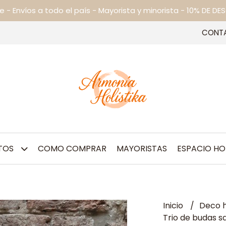
ne - Envíos a todo el país - Mayorista y minorista - 10% DE
CONT
TOS
COMO COMPRAR
MAYORISTAS
ESPACIO HO
Inicio
Deco h
Trio de budas s