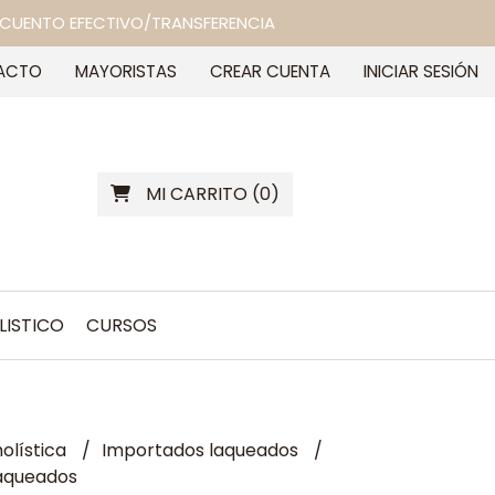
 DESCUENTO EFECTIVO/TRANSFERENCIA
ACTO
MAYORISTAS
CREAR CUENTA
INICIAR SESIÓN
MI CARRITO
(
0
)
LISTICO
CURSOS
olística
Importados laqueados
laqueados