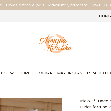
ne - Envíos a todo el país - Mayorista y minorista - 10% DE
CONT
TOS
COMO COMPRAR
MAYORISTAS
ESPACIO HO
Inicio
Deco h
Budas fortuna 