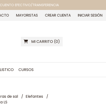
 DESCUENTO EFECTIVO/TRANSFERENCIA
ACTO
MAYORISTAS
CREAR CUENTA
INICIAR SESIÓN
MI CARRITO
(
0
)
LISTICO
CURSOS
as de sal
Elefantes
a LS