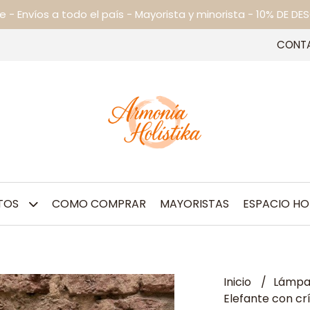
ne - Envíos a todo el país - Mayorista y minorista - 10% DE
CONT
TOS
COMO COMPRAR
MAYORISTAS
ESPACIO HO
Inicio
Lámpar
Elefante con crí