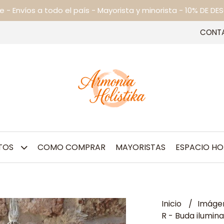
ne - Envíos a todo el país - Mayorista y minorista - 10% DE
CONT
TOS
COMO COMPRAR
MAYORISTAS
ESPACIO HO
Inicio
Imágen
R - Buda ilumin