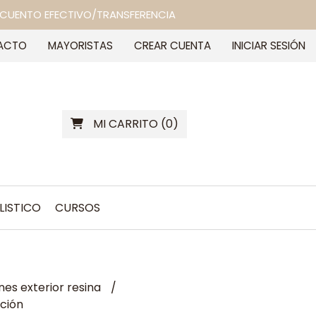
 DESCUENTO EFECTIVO/TRANSFERENCIA
ACTO
MAYORISTAS
CREAR CUENTA
INICIAR SESIÓN
MI CARRITO
(
0
)
LISTICO
CURSOS
es exterior resina
ación