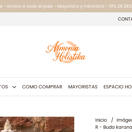
ne - Envíos a todo el país - Mayorista y minorista - 10% DE
CONT
TOS
COMO COMPRAR
MAYORISTAS
ESPACIO HO
Inicio
Imágen
R - Buda karana