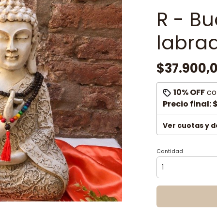
R - B
labra
$37.900,
10% OFF
co
Precio final:
$
Ver cuotas y 
Cantidad