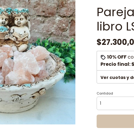
Parej
libro L
$27.300,
10% OFF
co
Precio final:
$
Ver cuotas y 
Cantidad