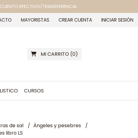
 DESCUENTO EFECTIVO/TRANSFERENCIA
ACTO
MAYORISTAS
CREAR CUENTA
INICIAR SESIÓN
MI CARRITO
(
0
)
LISTICO
CURSOS
as de sal
Ángeles y pesebres
s libro LS