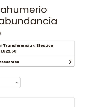
sahumerio
abundancia
0
n
Transferencia
o
Efectivo
1.822,50
descuentos