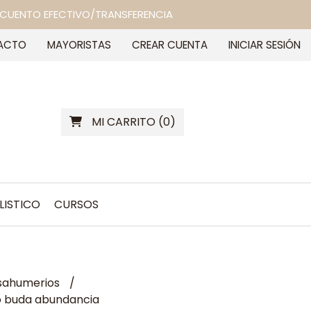
 DESCUENTO EFECTIVO/TRANSFERENCIA
ACTO
MAYORISTAS
CREAR CUENTA
INICIAR SESIÓN
MI CARRITO
(
0
)
LISTICO
CURSOS
 sahumerios
 buda abundancia