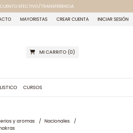
 DESCUENTO EFECTIVO/TRANSFERENCIA
ACTO
MAYORISTAS
CREAR CUENTA
INICIAR SESIÓN
MI CARRITO
(
0
)
LISTICO
CURSOS
erios y aromas
Nacionales
chakras