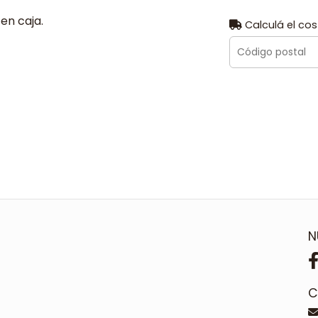
en caja.
Calculá el cos
N
C