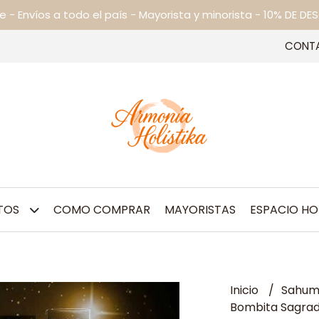
ne - Envíos a todo el país - Mayorista y minorista - 10% DE
CONT
TOS
COMO COMPRAR
MAYORISTAS
ESPACIO HO
Inicio
Sahum
Bombita Sagra