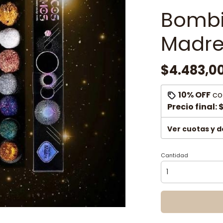
Bombi
Madr
$4.483,0
10% OFF
co
Precio final:
$
Ver cuotas y 
Cantidad